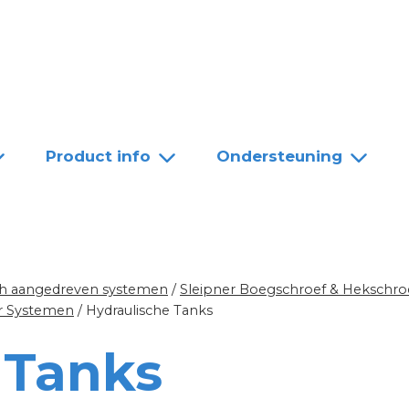
Team
Dealers
Contact
Product info
Ondersteuning
sch aangedreven systemen
/
Sleipner Boegschroef & Hekschro
er Systemen
/
Hydraulische Tanks
 Tanks