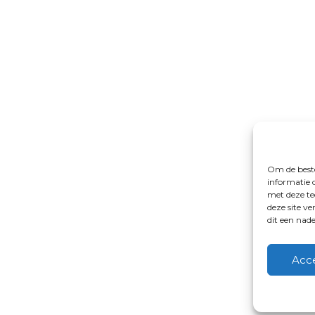
Om de beste
informatie 
met deze te
deze site v
dit een nad
Acc