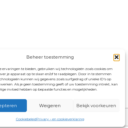
Beheer toestemming
 ervaringen te bieden, gebruiken wij technologieën zoals cookies om
over je apparaat op te slaan en/of te raadplegen. Door in te stemmen
chnologieën kunnen wij gegevens zoals surfgedrag of unieke ID's op
erwerken. Als je geen toestemming geeft of uw toestemming intrekt, kan
elige invloed hebben op bepaalde functies en mogelijkheden.
epteren
Weigeren
Bekijk voorkeuren
Cookiebeleid
Privacy – en cookieverklaring