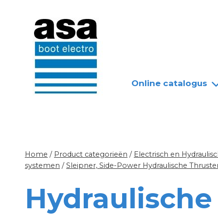
Doorgaan
Nieuws
Over ASA
naar
inhoud
Online catalogus
Home
/
Product categorieën
/
Electrisch en Hydrauli
systemen
/
Sleipner, Side-Power Hydraulische Thrust
Hydraulische