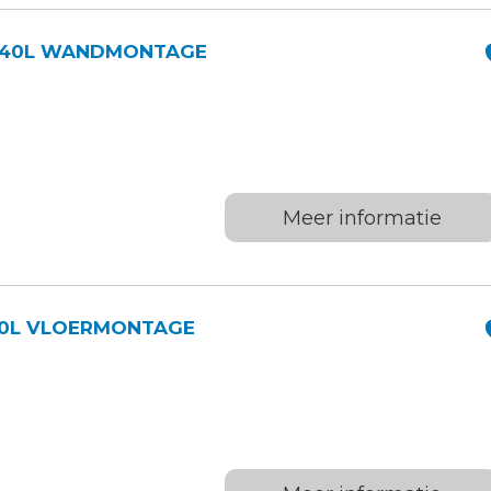
SP HYDR.BASISSYTEEM 40L WANDMONTAGE
Meer informatie
 HYDR.BASISSYTEEM 40L VLOERMONTAGE