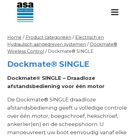
Doorgaan
naar
inhoud
Home
/
Product categorieën
/
Electrisch en
Hydraulisch aangedreven systemen
/
Dockmate®
Wireless Control
/
Dockmate® SINGLE
Dockmate® SINGLE
Dockmate® SINGLE – Draadloze
afstandsbediening voor één motor
De Dockmate® SINGLE draadloze
afstandsbediening geeft u volledige controle
over één motor, boegschroef, hekschroef,
ankerlier(en) en de scheepshoorn. U
manoeuvreert uw boot eenvoudig vanaf elke