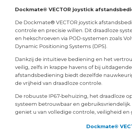
Dockmate® VECTOR joystick afstandsbedie
De Dockmate® VECTOR joystick afstandsbedie
controle en precisie willen. Dit draadloze s
en hekschroeven via POD-systemen zoals Vol
Dynamic Positioning Systems (DPS).
Dankzij de intuïtieve bediening en het vert
veilig, zelfs in krappe havens of bij uitda
afstandsbediening biedt dezelfde nauwkeurige
de vrijheid van draadloze controle.
De robuuste IP67-behuizing, het draadloze o
systeem betrouwbaar en gebruiksvriendelijk
geniet u van volledige controle, veiligheid e
Dockmate® VECT