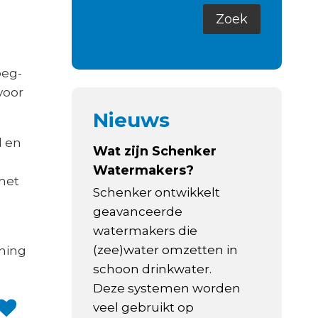
oeg-
voor
Nieuws
l en
Wat zijn Schenker
Watermakers?
 met
Schenker ontwikkelt
geavanceerde
watermakers die
(zee)water omzetten in
ning
schoon drinkwater.
Deze systemen worden
veel gebruikt op