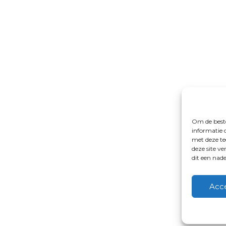
Om de beste
informatie 
met deze te
deze site v
dit een nad
Acc