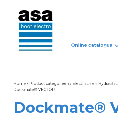
Doorgaan
Nieuws
Over ASA
naar
inhoud
Online catalogus
Home
/
Product categorieën
/
Electrisch en Hydrauli
Dockmate® VECTOR
Dockmate® 