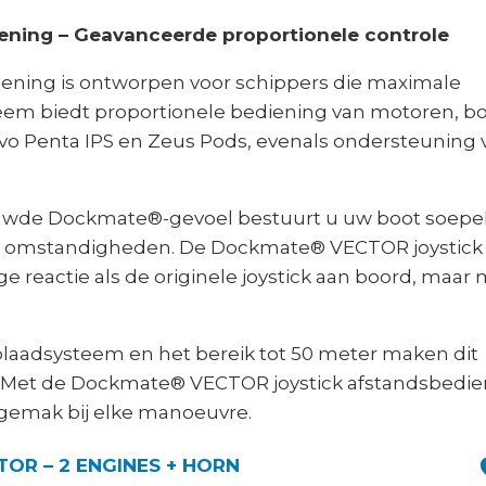
ning – Geavanceerde proportionele controle
ning is ontworpen voor schippers die maximale
ysteem biedt proportionele bediening van motoren, b
vo Penta IPS en Zeus Pods, evenals ondersteuning 
rouwde Dockmate®-gevoel bestuurt u uw boot soepe
gende omstandigheden. De Dockmate® VECTOR joystick
 reactie als de originele joystick aan boord, maar
plaadsysteem en het bereik tot 50 meter maken dit
. Met de Dockmate® VECTOR joystick afstandsbedie
n gemak bij elke manoeuvre.
OR – 2 ENGINES + HORN