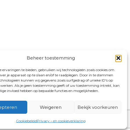
Beheer toestemming
 ervaringen te bieden, gebruiken wij technologieën zoals cookies om
over je apparaat op te slaan en/of te raadplegen. Door in te stemmen
chnologieën kunnen wij gegevens zoals surfgedrag of unieke ID's op
erwerken. Als je geen toestemming geeft of uw toestemming intrekt, kan
elige invloed hebben op bepaalde functies en mogelijkheden.
epteren
Weigeren
Bekijk voorkeuren
Cookiebeleid
Privacy – en cookieverklaring