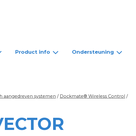
Team
Dealers
Contact
Product info
Ondersteuning
sch aangedreven systemen
/
Dockmate® Wireless Control
/
VECTOR