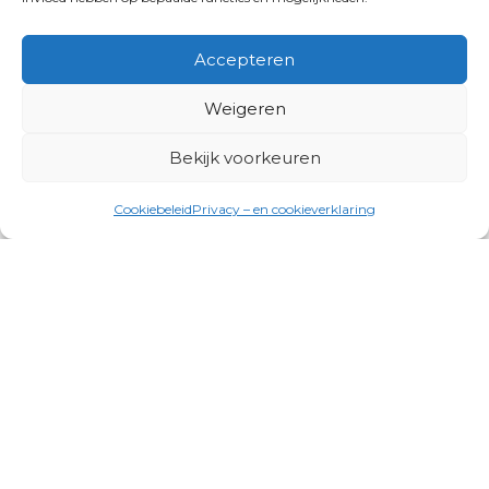
Accepteren
Weigeren
Bekijk voorkeuren
Cookiebeleid
Privacy – en cookieverklaring
Productgroepen
Antennes, Intercom, Audio en
Alarmsystemen
Electrisch en Hydraulisch aangedreven
systemen
Instrumenten, communicatie & monitoring