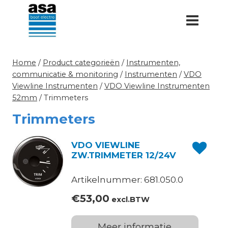
Doorgaan
naar
inhoud
Home
/
Product categorieën
/
Instrumenten,
communicatie & monitoring
/
Instrumenten
/
VDO
Viewline Instrumenten
/
VDO Viewline Instrumenten
52mm
/
Trimmeters
Trimmeters
VDO VIEWLINE
ZW.TRIMMETER 12/24V
Artikelnummer: 681.050.0
€
53,00
excl.BTW
Meer informatie