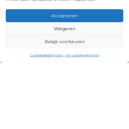
Accepteren
Weigeren
Bekijk voorkeuren
Cookiebeleid
Privacy – en cookieverklaring
Productgroepen
Antennes, Intercom, Audio en
Alarmsystemen
Electrisch en Hydraulisch aangedreven
systemen
Instrumenten, communicatie & monitoring