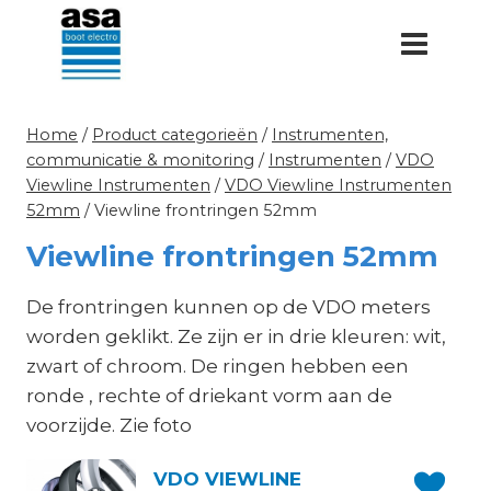
Doorgaan
naar
inhoud
Home
/
Product categorieën
/
Instrumenten,
communicatie & monitoring
/
Instrumenten
/
VDO
Viewline Instrumenten
/
VDO Viewline Instrumenten
52mm
/
Viewline frontringen 52mm
Viewline frontringen 52mm
De frontringen kunnen op de VDO meters
worden geklikt. Ze zijn er in drie kleuren: wit,
zwart of chroom. De ringen hebben een
ronde , rechte of driekant vorm aan de
voorzijde. Zie foto
VDO VIEWLINE