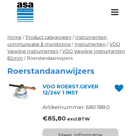
Doorgaan
naar
inhoud
Home
/
Product categorieën
/
Instrumenten,
communicatie & monitoring
/
Instrumenten
/
VDO
Viewline Instrumenten
/
VDO Viewline Instrumenten
85mm
/
Roerstandaanwijzers
Roerstandaanwijzers
VDO ROERST.GEVER
12/24V 1 INST
Artikelnummer: 680.188.0
€
85,80
excl.BTW
Meer informatie