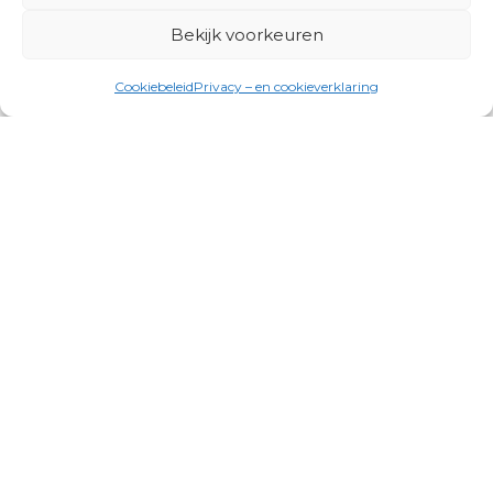
Bekijk voorkeuren
Cookiebeleid
Privacy – en cookieverklaring
Productgroepen
Antennes, Intercom, Audio en
Alarmsystemen
Electrisch en Hydraulisch aangedreven
systemen
Instrumenten, communicatie & monitoring
Kabels, aansluitmateriaal en accessoires
Lucht- en waterbehandeling,
(scheeps)installaties