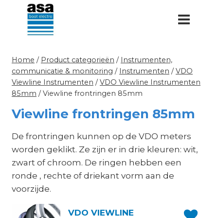
Doorgaan
naar
inhoud
Home
/
Product categorieën
/
Instrumenten,
communicatie & monitoring
/
Instrumenten
/
VDO
Viewline Instrumenten
/
VDO Viewline Instrumenten
85mm
/
Viewline frontringen 85mm
Viewline frontringen 85mm
De frontringen kunnen op de VDO meters
worden geklikt. Ze zijn er in drie kleuren: wit,
zwart of chroom. De ringen hebben een
ronde , rechte of driekant vorm aan de
voorzijde.
VDO VIEWLINE