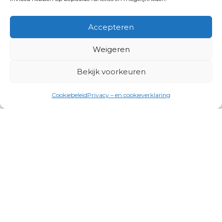
Accepteren
Weigeren
Bekijk voorkeuren
Cookiebeleid
Privacy – en cookieverklaring
Productgroepen
Antennes, Intercom, Audio en
Alarmsystemen
Electrisch en Hydraulisch aangedreven
systemen
Instrumenten, communicatie & monitoring