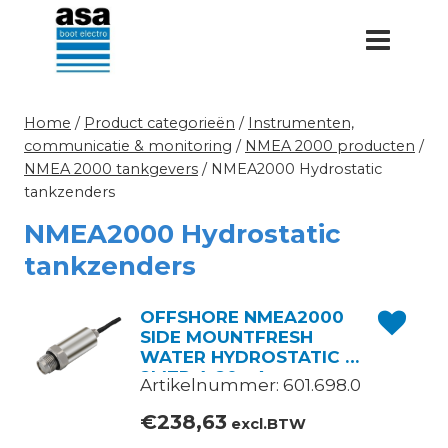
Doorgaan
naar
inhoud
Home
/
Product categorieën
/
Instrumenten,
communicatie & monitoring
/
NMEA 2000 producten
/
NMEA 2000 tankgevers
/
NMEA2000 Hydrostatic
tankzenders
NMEA2000 Hydrostatic
tankzenders
OFFSHORE NMEA2000
SIDE MOUNTFRESH
WATER HYDROSTATIC 0-
2MTR 4-20mA
Artikelnummer: 601.698.0
€
238,63
excl.BTW