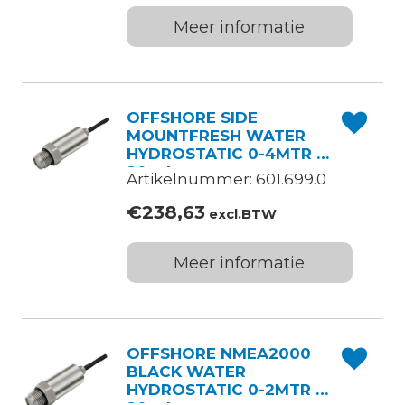
Meer informatie
OFFSHORE SIDE
MOUNTFRESH WATER
HYDROSTATIC 0-4MTR 4-
20mA
Artikelnummer: 601.699.0
€
238,63
excl.BTW
Meer informatie
OFFSHORE NMEA2000
BLACK WATER
HYDROSTATIC 0-2MTR 4-