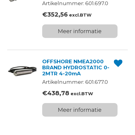
20mA
Artikelnummer: 601.697.0
€
352,56
excl.BTW
Meer informatie
OFFSHORE NMEA2000
BRAND HYDROSTATIC 0-
2MTR 4-20mA
Artikelnummer: 601.677.0
€
438,78
excl.BTW
Meer informatie