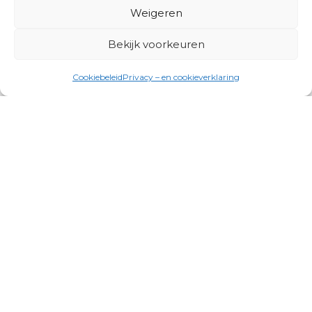
Weigeren
Bekijk voorkeuren
Cookiebeleid
Privacy – en cookieverklaring
Productgroepen
Antennes, Intercom, Audio en
Alarmsystemen
Electrisch en Hydraulisch aangedreven
systemen
Instrumenten, communicatie & monitoring
Kabels, aansluitmateriaal en accessoires
Lucht- en waterbehandeling,