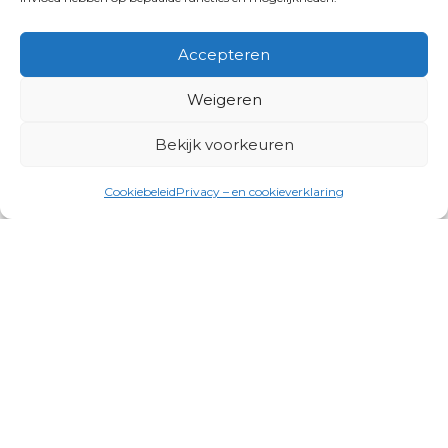
Accepteren
Weigeren
Bekijk voorkeuren
Cookiebeleid
Privacy – en cookieverklaring
Productgroepen
Antennes, Intercom, Audio en
Alarmsystemen
Electrisch en Hydraulisch aangedreven
systemen
Instrumenten, communicatie & monitoring