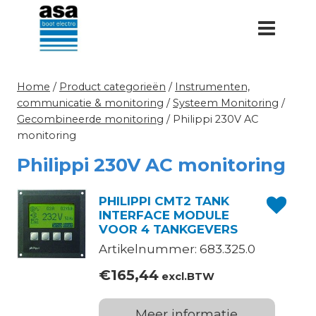
Doorgaan
naar
inhoud
Home
/
Product categorieën
/
Instrumenten,
communicatie & monitoring
/
Systeem Monitoring
/
Gecombineerde monitoring
/
Philippi 230V AC
monitoring
Philippi 230V AC monitoring
PHILIPPI CMT2 TANK
INTERFACE MODULE
VOOR 4 TANKGEVERS
Artikelnummer: 683.325.0
€
165,44
excl.BTW
Meer informatie