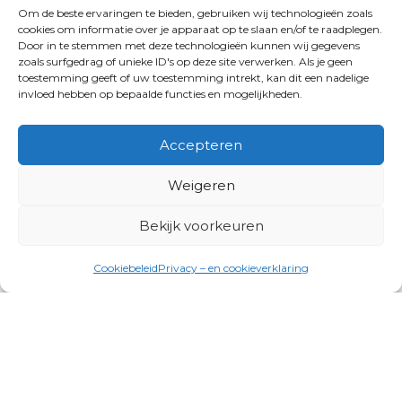
Om de beste ervaringen te bieden, gebruiken wij technologieën zoals
cookies om informatie over je apparaat op te slaan en/of te raadplegen.
Door in te stemmen met deze technologieën kunnen wij gegevens
zoals surfgedrag of unieke ID's op deze site verwerken. Als je geen
toestemming geeft of uw toestemming intrekt, kan dit een nadelige
invloed hebben op bepaalde functies en mogelijkheden.
Accepteren
Weigeren
Bekijk voorkeuren
Cookiebeleid
Privacy – en cookieverklaring
Productgroepen
Antennes, Intercom, Audio en