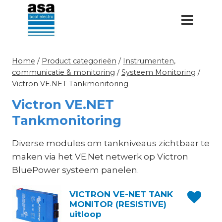
Doorgaan
naar
inhoud
Home
/
Product categorieën
/
Instrumenten,
communicatie & monitoring
/
Systeem Monitoring
/
Victron VE.NET Tankmonitoring
Victron VE.NET
Tankmonitoring
Diverse modules om tankniveaus zichtbaar te
maken via het VE.Net netwerk op Victron
BluePower systeem panelen.
VICTRON VE-NET TANK
MONITOR (RESISTIVE)
uitloop