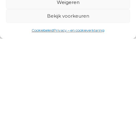
Weigeren
Bekijk voorkeuren
Cookiebeleid
Privacy – en cookieverklaring
Productgroepen
Antennes, Intercom, Audio en
Alarmsystemen
Electrisch en Hydraulisch aangedreven
systemen
Instrumenten, communicatie & monitoring
Kabels, aansluitmateriaal en accessoires
Lucht- en waterbehandeling,