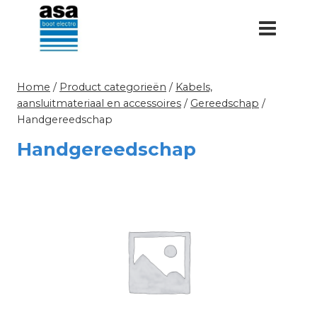
Doorgaan
naar
inhoud
Home
/
Product categorieën
/
Kabels,
aansluitmateriaal en accessoires
/
Gereedschap
/
Handgereedschap
Handgereedschap