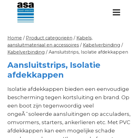
Doorgaan
naar
inhoud
Home
/
Product categorieën
/
Kabels,
aansluitmateriaal en accessoires
/
Kabelverbinding
/
Kabelverbinding
/
Aansluitstrips, Isolatie afdekkappen
Aansluitstrips, Isolatie
afdekkappen
Isolatie afdekkappen bieden een eenvoudige
bescherming tegen kortsluiting en brand. Op
een boot zijn tegenwoordig veel
ongeÃ¯soleerde aansluitingen op acculaders,
omvormers, starters, ankerlieren etc. Met PVC
afdekkappen kan een mogelijke schade