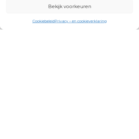
Bekijk voorkeuren
Cookiebeleid
Privacy – en cookieverklaring
Productgroepen
Antennes, Intercom, Audio en
Alarmsystemen
Electrisch en Hydraulisch aangedreven
systemen
Instrumenten, communicatie & monitoring
Kabels, aansluitmateriaal en accessoires
Lucht- en waterbehandeling,
(scheeps)installaties