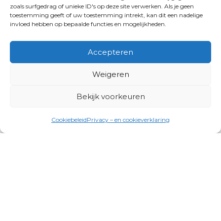
zoals surfgedrag of unieke ID's op deze site verwerken. Als je geen
toestemming geeft of uw toestemming intrekt, kan dit een nadelige
invloed hebben op bepaalde functies en mogelijkheden.
Accepteren
Weigeren
Bekijk voorkeuren
Cookiebeleid
Privacy – en cookieverklaring
Productgroepen
Antennes, Intercom, Audio en
Alarmsystemen
Electrisch en Hydraulisch aangedreven