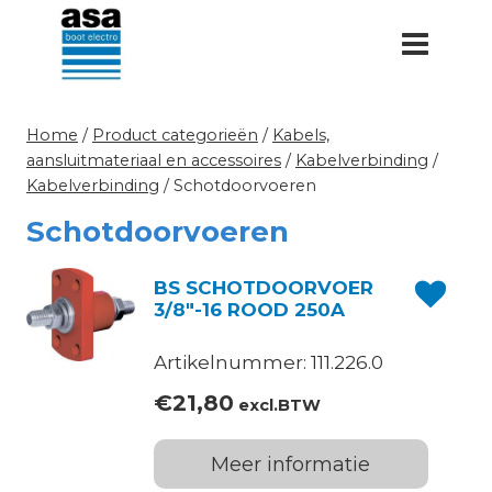
Doorgaan
naar
inhoud
Home
/
Product categorieën
/
Kabels,
aansluitmateriaal en accessoires
/
Kabelverbinding
/
Kabelverbinding
/
Schotdoorvoeren
Schotdoorvoeren
BS SCHOTDOORVOER
3/8″-16 ROOD 250A
Artikelnummer: 111.226.0
€
21,80
excl.BTW
Meer informatie