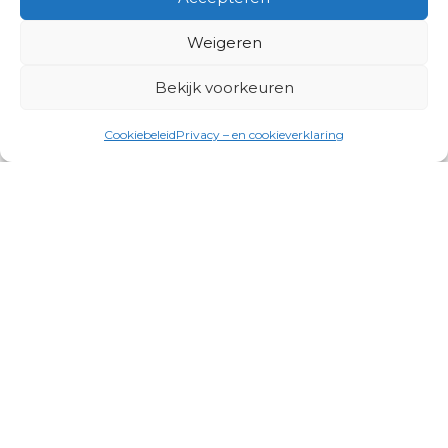
Weigeren
Bekijk voorkeuren
Cookiebeleid
Privacy – en cookieverklaring
Productgroepen
Antennes, Intercom, Audio en
Alarmsystemen
Electrisch en Hydraulisch aangedreven
systemen
Instrumenten, communicatie & monitoring
Kabels, aansluitmateriaal en accessoires