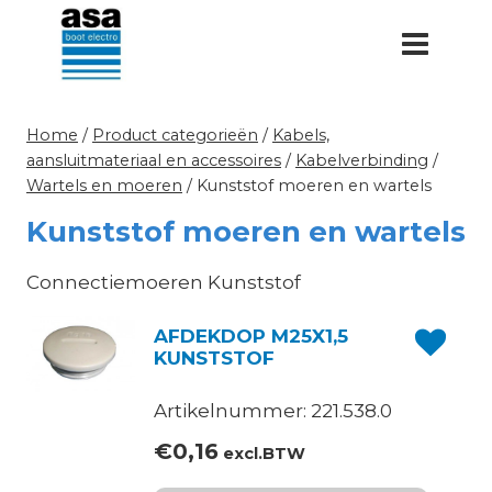
Doorgaan
naar
inhoud
Home
/
Product categorieën
/
Kabels,
aansluitmateriaal en accessoires
/
Kabelverbinding
/
Wartels en moeren
/
Kunststof moeren en wartels
Kunststof moeren en wartels
Connectiemoeren Kunststof
AFDEKDOP M25X1,5
KUNSTSTOF
Artikelnummer: 221.538.0
€
0,16
excl.BTW