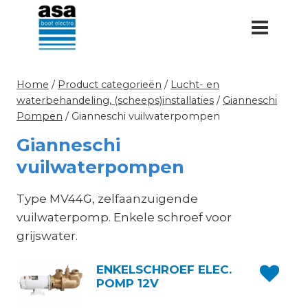
Doorgaan
naar
inhoud
Home
/
Product categorieën
/
Lucht- en
waterbehandeling, (scheeps)installaties
/
Gianneschi
Pompen
/
Gianneschi vuilwaterpompen
Gianneschi
vuilwaterpompen
Type MV44G, zelfaanzuigende
vuilwaterpomp. Enkele schroef voor
grijswater.
ENKELSCHROEF ELEC.
POMP 12V