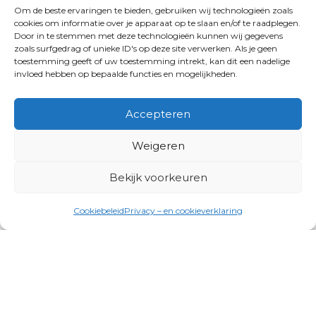
Om de beste ervaringen te bieden, gebruiken wij technologieën zoals
cookies om informatie over je apparaat op te slaan en/of te raadplegen.
Door in te stemmen met deze technologieën kunnen wij gegevens
zoals surfgedrag of unieke ID's op deze site verwerken. Als je geen
toestemming geeft of uw toestemming intrekt, kan dit een nadelige
invloed hebben op bepaalde functies en mogelijkheden.
Accepteren
Weigeren
Bekijk voorkeuren
Cookiebeleid
Privacy – en cookieverklaring
Productgroepen
Antennes, Intercom, Audio en