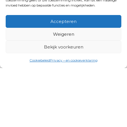
toestemming geeft of uw toestemming intrekt, kan dit een nadelige
invloed hebben op bepaalde functies en mogelijkheden.
Accepteren
Weigeren
Bekijk voorkeuren
Cookiebeleid
Privacy – en cookieverklaring
Productgroepen
Antennes, Intercom, Audio en
Alarmsystemen
Electrisch en Hydraulisch aangedreven
systemen