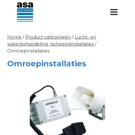
Doorgaan
naar
inhoud
Home
/
Product categorieën
/
Lucht- en
waterbehandeling, (scheeps)installaties
/
Omroepinstallaties
Omroepinstallaties