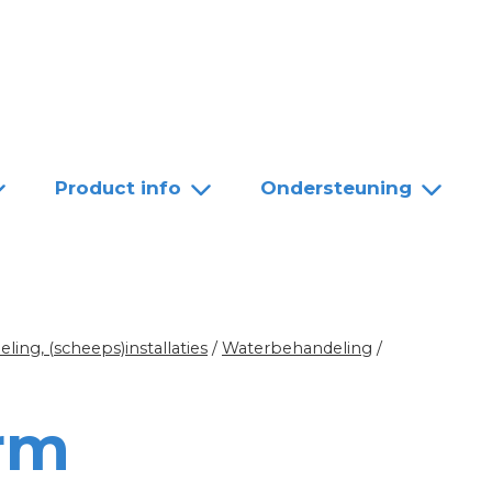
Team
Dealers
Contact
Product info
Ondersteuning
ing, (scheeps)installaties
/
Waterbehandeling
/
rm