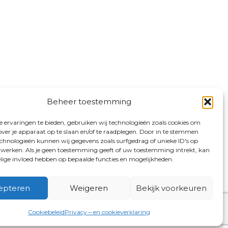
Beheer toestemming
 ervaringen te bieden, gebruiken wij technologieën zoals cookies om
over je apparaat op te slaan en/of te raadplegen. Door in te stemmen
chnologieën kunnen wij gegevens zoals surfgedrag of unieke ID's op
erwerken. Als je geen toestemming geeft of uw toestemming intrekt, kan
elige invloed hebben op bepaalde functies en mogelijkheden.
epteren
Weigeren
Bekijk voorkeuren
Cookiebeleid
Privacy – en cookieverklaring