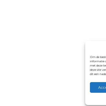
Om de beste
informatie 
met deze te
deze site v
dit een nad
Acc