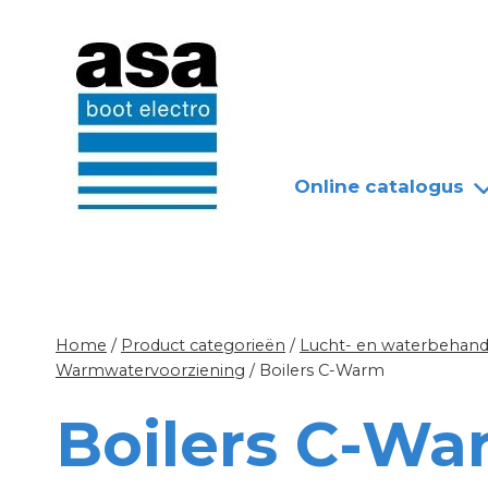
Doorgaan
Nieuws
Over ASA
naar
inhoud
Online catalogus
Home
/
Product categorieën
/
Lucht- en waterbehandel
Warmwatervoorziening
/
Boilers C-Warm
Boilers C-Wa