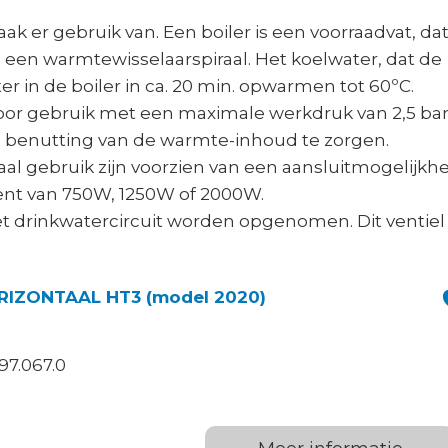
 er gebruik van. Een boiler is een voorraadvat, da
een warmtewisselaarspiraal. Het koelwater, dat de
r in de boiler in ca. 20 min. opwarmen tot 60ºC.
voor gebruik met een maximale werkdruk van 2,5 bar
e benutting van de warmte-inhoud te zorgen.
aal gebruik zijn voorzien van een aansluitmogelijkh
ent van 750W, 1250W of 2000W.
et drinkwatercircuit worden opgenomen. Dit ventiel
BOILER 50 LT HORIZONTAAL HT3 (model 2020)
97.067.0