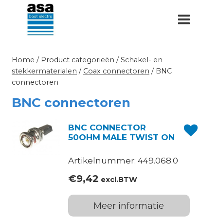
Doorgaan
naar
inhoud
Home
/
Product categorieën
/
Schakel- en
stekkermaterialen
/
Coax connectoren
/
BNC
connectoren
BNC connectoren
BNC CONNECTOR
50OHM MALE TWIST ON
Artikelnummer: 449.068.0
€
9,42
excl.BTW
Meer informatie