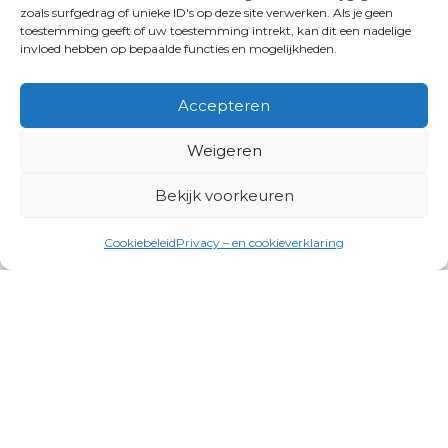
zoals surfgedrag of unieke ID's op deze site verwerken. Als je geen
toestemming geeft of uw toestemming intrekt, kan dit een nadelige
invloed hebben op bepaalde functies en mogelijkheden.
Accepteren
Weigeren
Bekijk voorkeuren
Cookiebeleid
Privacy – en cookieverklaring
Productgroepen
Antennes, Intercom, Audio en
Alarmsystemen
Electrisch en Hydraulisch aangedreven