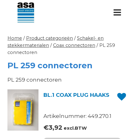
Doorgaan
naar
inhoud
Home
/
Product categorieën
/
Schakel- en
stekkermaterialen
/
Coax connectoren
/
PL 259
connectoren
PL 259 connectoren
PL 259 connectoren
BL.1 COAX PLUG HAAKS
Artikelnummer: 449.270.1
€
3,92
excl.BTW