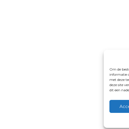
Om de beste
informatie 
met deze te
deze site v
dit een nad
Acc