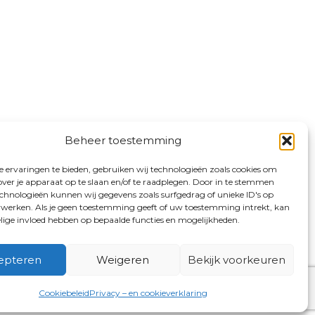
Beheer toestemming
 ervaringen te bieden, gebruiken wij technologieën zoals cookies om
over je apparaat op te slaan en/of te raadplegen. Door in te stemmen
chnologieën kunnen wij gegevens zoals surfgedrag of unieke ID's op
erwerken. Als je geen toestemming geeft of uw toestemming intrekt, kan
elige invloed hebben op bepaalde functies en mogelijkheden.
epteren
Weigeren
Bekijk voorkeuren
Cookiebeleid
Privacy – en cookieverklaring