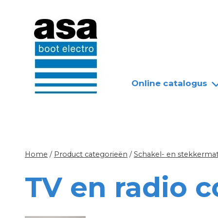
Doorgaan
Nieuws
Over ASA
naar
inhoud
Online catalogus
Home
/
Product categorieën
/
Schakel- en stekkermat
TV en radio 