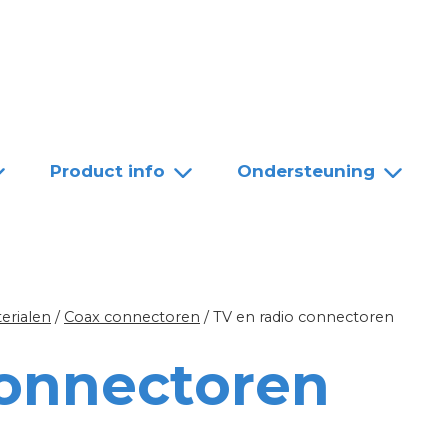
Team
Dealers
Contact
Product info
Ondersteuning
erialen
/
Coax connectoren
/
TV en radio connectoren
connectoren