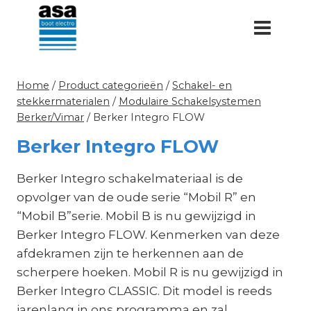
Doorgaan
naar
inhoud
Home
/
Product categorieën
/
Schakel- en
stekkermaterialen
/
Modulaire Schakelsystemen
Berker/Vimar
/
Berker Integro FLOW
Berker Integro FLOW
Berker Integro schakelmateriaal is de
opvolger van de oude serie “Mobil R” en
“Mobil B”serie. Mobil B is nu gewijzigd in
Berker Integro FLOW. Kenmerken van deze
afdekramen zijn te herkennen aan de
scherpere hoeken. Mobil R is nu gewijzigd in
Berker Integro CLASSIC. Dit model is reeds
jarenlang in ons programma en zal