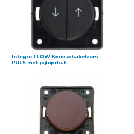
Integro FLOW Serieschakelaars
PULS met pijlopdruk