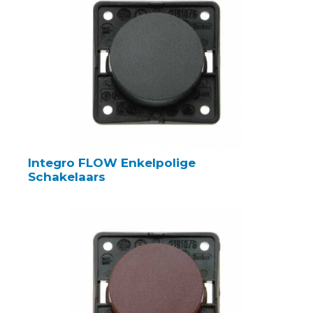
Integro FLOW Enkelpolige
Schakelaars