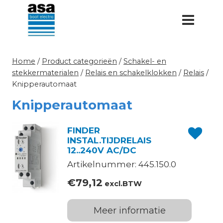
Doorgaan
naar
inhoud
Home
/
Product categorieën
/
Schakel- en
stekkermaterialen
/
Relais en schakelklokken
/
Relais
/
Knipperautomaat
Knipperautomaat
FINDER
INSTAL.TIJDRELAIS
12..240V AC/DC
Artikelnummer: 445.150.0
€
79,12
excl.BTW
Meer informatie