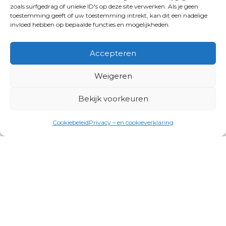
zoals surfgedrag of unieke ID's op deze site verwerken. Als je geen
toestemming geeft of uw toestemming intrekt, kan dit een nadelige
invloed hebben op bepaalde functies en mogelijkheden.
Accepteren
Weigeren
Bekijk voorkeuren
Cookiebeleid
Privacy – en cookieverklaring
Productgroepen
Antennes, Intercom, Audio en
Alarmsystemen
Electrisch en Hydraulisch aangedreven