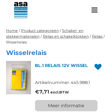
Doorgaan
naar
inhoud
Home
/
Product categorieën
/
Schakel- en
stekkermaterialen
/
Relais en schakelklokken
/
Relais
/
Wisselrelais
Wisselrelais
BL.1 RELAIS 12V WISSEL
Artikelnummer: 445.988.1
€
7,71
excl.BTW
Meer informatie