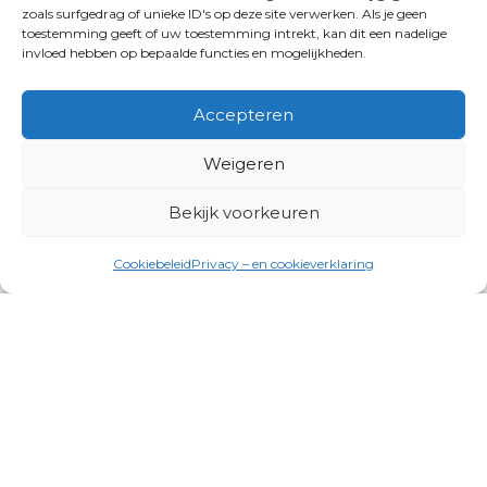
zoals surfgedrag of unieke ID's op deze site verwerken. Als je geen
toestemming geeft of uw toestemming intrekt, kan dit een nadelige
invloed hebben op bepaalde functies en mogelijkheden.
Accepteren
Weigeren
Bekijk voorkeuren
Cookiebeleid
Privacy – en cookieverklaring
Productgroepen
Antennes, Intercom, Audio en
Alarmsystemen
Electrisch en Hydraulisch aangedreven