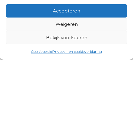
Accepteren
Weigeren
Bekijk voorkeuren
Cookiebeleid
Privacy – en cookieverklaring
Productgroepen
Antennes, Intercom, Audio en
Alarmsystemen
Electrisch en Hydraulisch aangedreven
systemen
Instrumenten, communicatie & monitoring