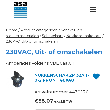
Doorgaan
naar
inhoud
Home
/
Product categorieën
/
Schakel- en
stekkermaterialen
/
Schakelaars
/
Nokkenschakelaars
/
230VAC, Uit- of omschakelen
230VAC, Uit- of omschakelen
Amperages volgens VDE 0aa0. T1.
NOKKENSCHAK.2P 32A 1-
0-2 FRONT 48X48
Artikelnummer: 447.055.0
€
58,07
excl.BTW