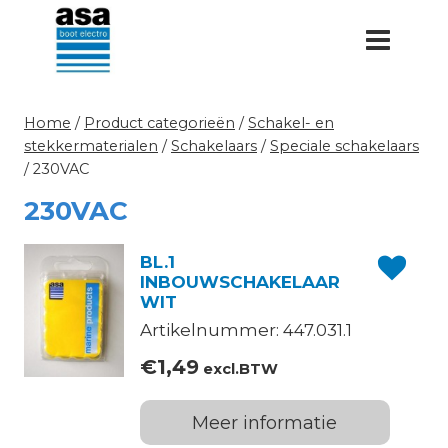
Doorgaan
naar
inhoud
Home
/
Product categorieën
/
Schakel- en
stekkermaterialen
/
Schakelaars
/
Speciale schakelaars
/
230VAC
230VAC
BL.1
INBOUWSCHAKELAAR
WIT
Artikelnummer: 447.031.1
€
1,49
excl.BTW
Meer informatie