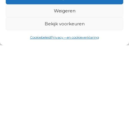
Weigeren
Bekijk voorkeuren
Cookiebeleid
Privacy – en cookieverklaring
Productgroepen
Antennes, Intercom, Audio en
Alarmsystemen
Electrisch en Hydraulisch aangedreven
systemen
Instrumenten, communicatie & monitoring
Kabels, aansluitmateriaal en accessoires