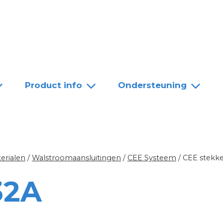
Team
Dealers
Contact
Product info
Ondersteuning
erialen
/
Walstroomaansluitingen
/
CEE Systeem
/
CEE stekke
32A