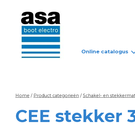
Doorgaan
Nieuws
Over ASA
naar
inhoud
Online catalogus
Home
/
Product categorieën
/
Schakel- en stekkermat
CEE stekker 