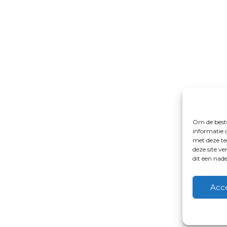
Om de beste
informatie 
met deze te
deze site v
dit een nad
Acc