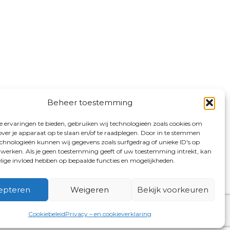
Beheer toestemming
 ervaringen te bieden, gebruiken wij technologieën zoals cookies om
over je apparaat op te slaan en/of te raadplegen. Door in te stemmen
chnologieën kunnen wij gegevens zoals surfgedrag of unieke ID's op
erwerken. Als je geen toestemming geeft of uw toestemming intrekt, kan
elige invloed hebben op bepaalde functies en mogelijkheden.
epteren
Weigeren
Bekijk voorkeuren
Cookiebeleid
Privacy – en cookieverklaring