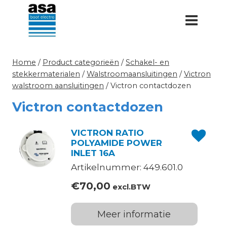
Doorgaan
naar
inhoud
Home
/
Product categorieën
/
Schakel- en
stekkermaterialen
/
Walstroomaansluitingen
/
Victron
walstroom aansluitingen
/
Victron contactdozen
Victron contactdozen
VICTRON RATIO
POLYAMIDE POWER
INLET 16A
Artikelnummer: 449.601.0
€
70,00
excl.BTW
Meer informatie