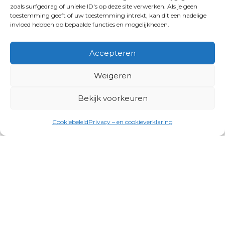
zoals surfgedrag of unieke ID's op deze site verwerken. Als je geen
toestemming geeft of uw toestemming intrekt, kan dit een nadelige
invloed hebben op bepaalde functies en mogelijkheden.
Accepteren
Weigeren
Bekijk voorkeuren
Cookiebeleid
Privacy – en cookieverklaring
Productgroepen
Antennes, Intercom, Audio en
Alarmsystemen
Electrisch en Hydraulisch aangedreven