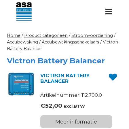
Doorgaan
naar
inhoud
Home
/
Product categorieën
/
Stroomvoorziening
/
Accubewaking
/
Accubewakingsschakelaars
/
Victron
Battery Balancer
Victron Battery Balancer
VICTRON BATTERY
BALANCER
Artikelnummer: 112.700.0
€
52,00
excl.BTW
Meer informatie