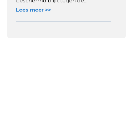
beschermd blijft tegen de...
Lees meer >>