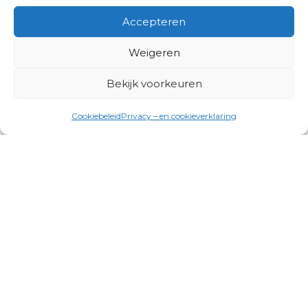
Accepteren
Weigeren
Bekijk voorkeuren
Cookiebeleid
Privacy – en cookieverklaring
Productgroepen
Antennes, Intercom, Audio en
Alarmsystemen
Electrisch en Hydraulisch aangedreven
systemen
Instrumenten, communicatie & monitoring