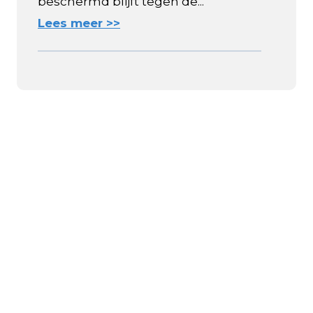
beschermd blijft tegen de...
Lees meer >>