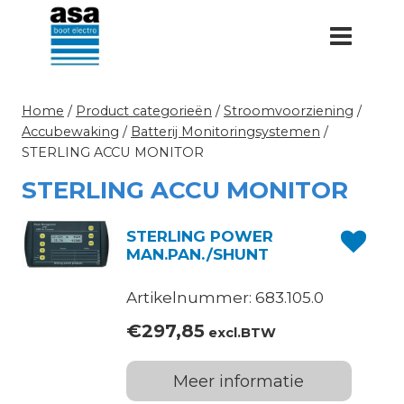
Doorgaan
naar
inhoud
Home
/
Product categorieën
/
Stroomvoorziening
/
Accubewaking
/
Batterij Monitoringsystemen
/
STERLING ACCU MONITOR
STERLING ACCU MONITOR
STERLING POWER
MAN.PAN./SHUNT
Artikelnummer: 683.105.0
€
297,85
excl.BTW
Meer informatie