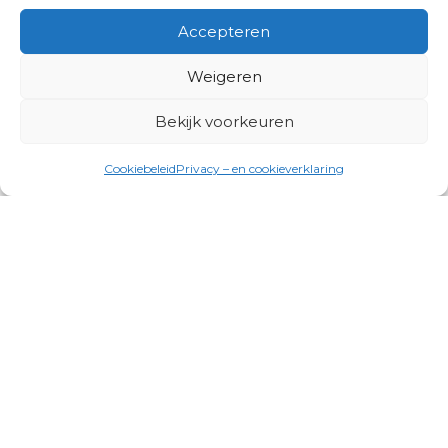
Accepteren
Weigeren
Bekijk voorkeuren
Cookiebeleid
Privacy – en cookieverklaring
Productgroepen
Antennes, Intercom, Audio en
Alarmsystemen
Electrisch en Hydraulisch aangedreven
systemen
Instrumenten, communicatie & monitoring