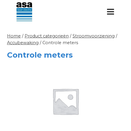
Doorgaan
naar
inhoud
Home
/
Product categorieën
/
Stroomvoorziening
/
Accubewaking
/
Controle meters
Controle meters