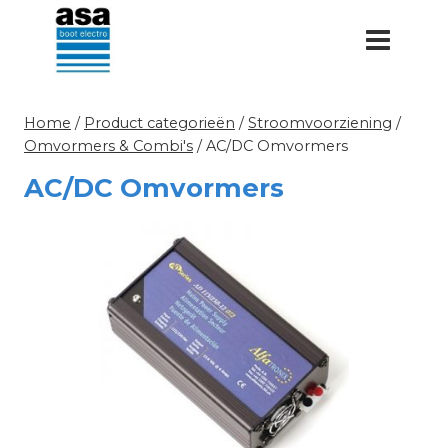
Doorgaan
naar
inhoud
Home
/
Product categorieën
/
Stroomvoorziening
/
Omvormers & Combi's
/
AC/DC Omvormers
AC/DC Omvormers