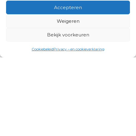
Accepteren
Weigeren
Bekijk voorkeuren
Cookiebeleid
Privacy – en cookieverklaring
Productgroepen
Antennes, Intercom, Audio en
Alarmsystemen
Electrisch en Hydraulisch aangedreven
systemen
Instrumenten, communicatie & monitoring
Kabels, aansluitmateriaal en accessoires