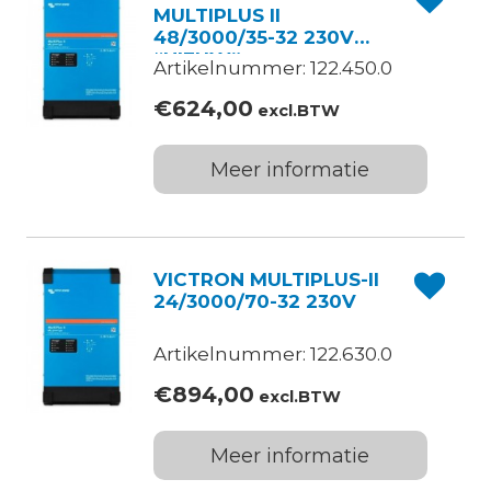
MULTIPLUS II
48/3000/35-32 230V
“NIEUW”
Artikelnummer: 122.450.0
€
624,00
excl.BTW
Meer informatie
VICTRON MULTIPLUS-II
24/3000/70-32 230V
Artikelnummer: 122.630.0
€
894,00
excl.BTW
Meer informatie