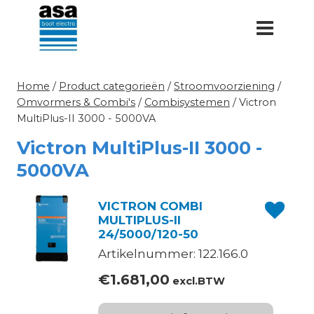
Doorgaan
naar
inhoud
Home
/
Product categorieën
/
Stroomvoorziening
/
Omvormers & Combi's
/
Combisystemen
/
Victron
MultiPlus-II 3000 - 5000VA
Victron MultiPlus-II 3000 -
5000VA
VICTRON COMBI
MULTIPLUS-II
24/5000/120-50
Artikelnummer: 122.166.0
€
1.681,00
excl.BTW