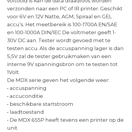
voltooid is kan de data draadloos worden
verzonden naar een PC of IR printer. Geschikt
voor 6V en 12V Natte, AGM, Spiraal en GEL
accu’s. Het meetbereik is 100-1700A EN/SAE
en 100-1000A DIN/IEC De voltmeter geeft 1-
30V DC aan. Tester wordt gevoed met te
testen accu. Als de accuspanning lager is dan
5,5V zal de tester gebruikmaken van een
interne 9V spanningsbron om te testen tot
1Volt.
De MDX serie geven het volgende weer:
• accuspanning
• accuconditie
• beschikbare startstroom
• laadtoestand
• De MDX 655P heeft tevens een printer op de
unit