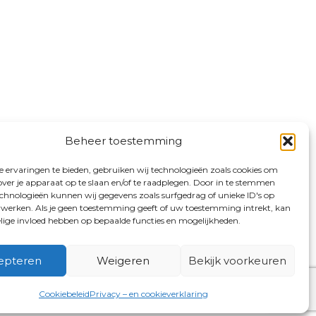
Beheer toestemming
 ervaringen te bieden, gebruiken wij technologieën zoals cookies om
over je apparaat op te slaan en/of te raadplegen. Door in te stemmen
chnologieën kunnen wij gegevens zoals surfgedrag of unieke ID's op
erwerken. Als je geen toestemming geeft of uw toestemming intrekt, kan
elige invloed hebben op bepaalde functies en mogelijkheden.
epteren
Weigeren
Bekijk voorkeuren
Cookiebeleid
Privacy – en cookieverklaring