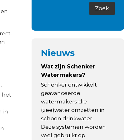
len
rect-
on
Nieuws
Wat zijn Schenker
Watermakers?
Schenker ontwikkelt
-
geavanceerde
s het
watermakers die
(zee)water omzetten in
 in
schoon drinkwater.
Deze systemen worden
an
veel gebruikt op