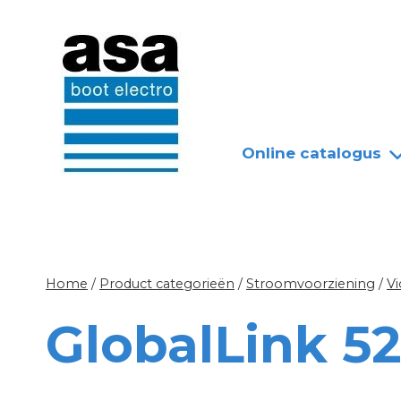
Doorgaan
Nieuws
Over ASA
naar
inhoud
Online catalogus
Home
/
Product categorieën
/
Stroomvoorziening
/
V
GlobalLink 5