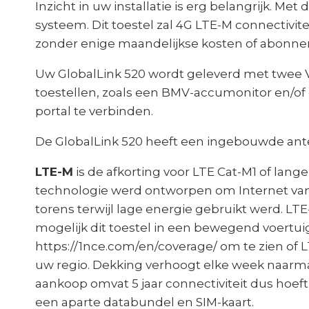
Inzicht in uw installatie is erg belangrijk. Met
systeem. Dit toestel zal 4G LTE-M connectivit
zonder enige maandelijkse kosten of abonnem
Uw GlobalLink 520 wordt geleverd met twee V
toestellen, zoals een BMV-accumonitor en/of
portal te verbinden.
De GlobalLink 520 heeft een ingebouwde ante
LTE-M
is de afkorting voor LTE Cat-M1 of lange
technologie werd ontworpen om Internet van
torens terwijl lage energie gebruikt werd. L
mogelijk dit toestel in een bewegend voertuig
https://1nce.com/en/coverage/ om te zien of L
uw regio. Dekking verhoogt elke week naarm
aankoop omvat 5 jaar connectiviteit dus hoe
een aparte databundel en SIM-kaart.