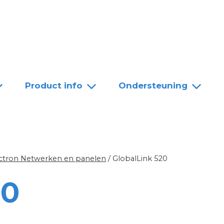
Team
Dealers
Contact
Product info
Ondersteuning
ictron Netwerken en panelen
/
GlobalLink 520
20