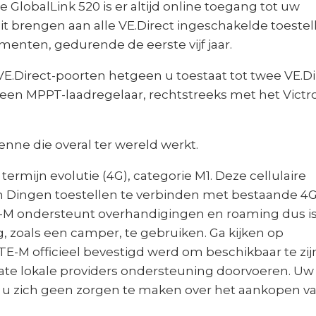
 de GlobalLink 520 is er altijd online toegang tot uw
eit brengen aan alle VE.Direct ingeschakelde toestel
enten, gedurende de eerste vijf jaar.
E.Direct-poorten hetgeen u toestaat tot twee VE.Di
 een MPPT-laadregelaar, rechtstreeks met het Victr
nne die overal ter wereld werkt.
 termijn evolutie (4G), categorie M1. Deze cellulaire
 Dingen toestellen te verbinden met bestaande 4G
TE-M ondersteunt overhandigingen en roaming dus i
, zoals een camper, te gebruiken. Ga kijken op
TE-M officieel bevestigd werd om beschikbaar te zijn
ate lokale providers ondersteuning doorvoeren. Uw
ft u zich geen zorgen te maken over het aankopen v