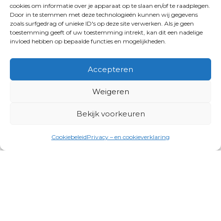
cookies om informatie over je apparaat op te slaan en/of te raadplegen.
Door in te stemmen met deze technologieën kunnen wij gegevens
zoals surfgedrag of unieke ID's op deze site verwerken. Als je geen
toestemming geeft of uw toestemming intrekt, kan dit een nadelige
invloed hebben op bepaalde functies en mogelijkheden.
Accepteren
Weigeren
Bekijk voorkeuren
Cookiebeleid
Privacy – en cookieverklaring
Productgroepen
Antennes, Intercom, Audio en
Alarmsystemen