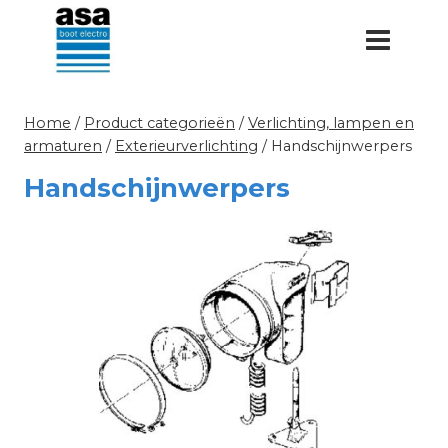
Doorgaan
naar
inhoud
Home
/
Product categorieën
/
Verlichting, lampen en
armaturen
/
Exterieurverlichting
/
Handschijnwerpers
Handschijnwerpers