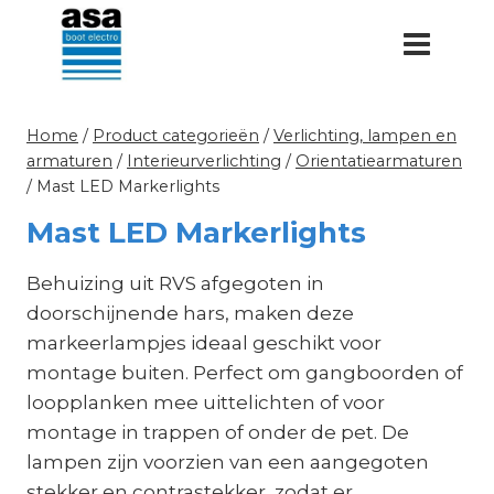
Doorgaan
naar
inhoud
Home
/
Product categorieën
/
Verlichting, lampen en
armaturen
/
Interieurverlichting
/
Orientatiearmaturen
/
Mast LED Markerlights
Mast LED Markerlights
Behuizing uit RVS afgegoten in
doorschijnende hars, maken deze
markeerlampjes ideaal geschikt voor
montage buiten. Perfect om gangboorden of
loopplanken mee uittelichten of voor
montage in trappen of onder de pet. De
lampen zijn voorzien van een aangegoten
stekker en contrastekker, zodat er