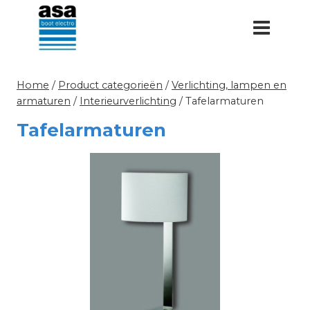
Doorgaan
naar
inhoud
Home
/
Product categorieën
/
Verlichting, lampen en
armaturen
/
Interieurverlichting
/
Tafelarmaturen
Tafelarmaturen