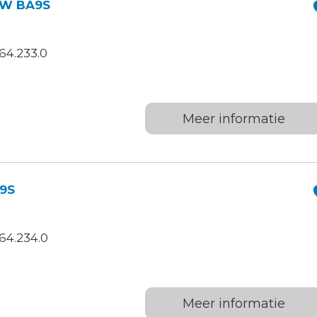
5W BA9S
64.233.0
Meer informatie
9S
64.234.0
Meer informatie