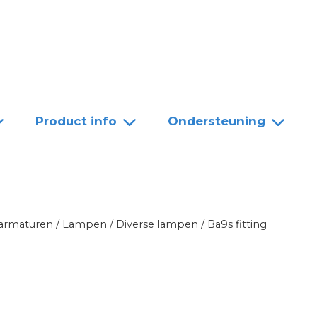
Team
Dealers
Contact
Product info
Ondersteuning
 armaturen
/
Lampen
/
Diverse lampen
/
Ba9s fitting