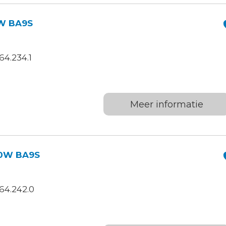
2W BA9S
4.234.1
Meer informatie
20W BA9S
64.242.0