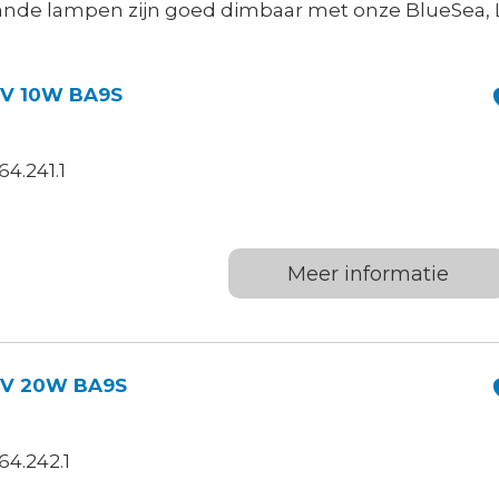
nde lampen zijn goed dimbaar met onze BlueSea, 
2V 10W BA9S
4.241.1
Meer informatie
12V 20W BA9S
4.242.1