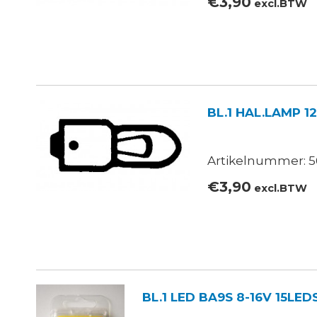
€
3,90
excl.BTW
BL.1 HAL.LAMP 1
Artikelnummer: 5
€
3,90
excl.BTW
BL.1 LED BA9S 8-16V 15LE