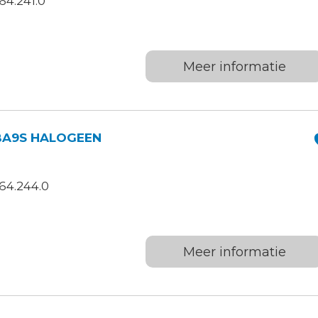
64.241.0
Meer informatie
BA9S HALOGEEN
64.244.0
Meer informatie