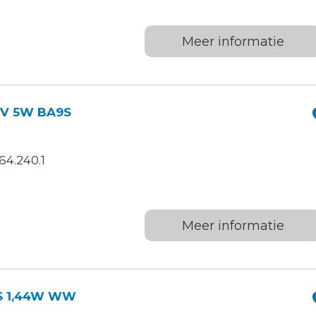
Meer informatie
2V 5W BA9S
64.240.1
Meer informatie
DS 1,44W WW