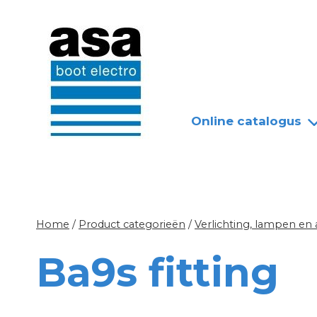
Doorgaan
Nieuws
Over ASA
naar
inhoud
Online catalogus
Home
/
Product categorieën
/
Verlichting, lampen en
Ba9s fitting