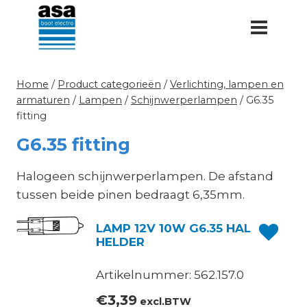
Doorgaan
naar
inhoud
Home
/
Product categorieën
/
Verlichting, lampen en
armaturen
/
Lampen
/
Schijnwerperlampen
/
G6.35
fitting
G6.35 fitting
Halogeen schijnwerperlampen. De afstand
tussen beide pinen bedraagt 6,35mm.
LAMP 12V 10W G6.35 HAL
HELDER
Artikelnummer: 562.157.0
€
3,39
excl.BTW