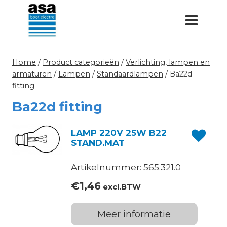
Doorgaan
naar
inhoud
Home
/
Product categorieën
/
Verlichting, lampen en
armaturen
/
Lampen
/
Standaardlampen
/
Ba22d
fitting
Ba22d fitting
LAMP 220V 25W B22
STAND.MAT
Artikelnummer: 565.321.0
€
1,46
excl.BTW
Meer informatie