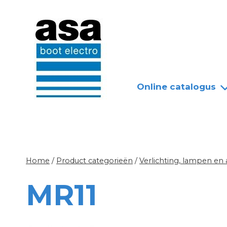
Doorgaan
Nieuws
Over ASA
naar
inhoud
Online catalogus
Home
/
Product categorieën
/
Verlichting, lampen en
MR11