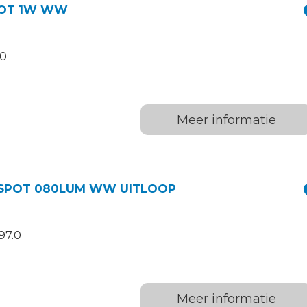
SPOT 1W WW
.0
Meer informatie
D SPOT 080LUM WW UITLOOP
97.0
Meer informatie