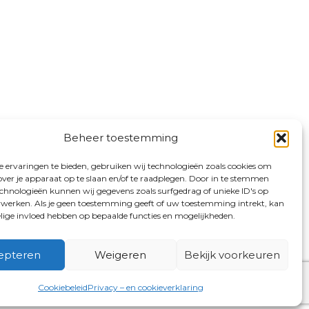
Beheer toestemming
 ervaringen te bieden, gebruiken wij technologieën zoals cookies om
over je apparaat op te slaan en/of te raadplegen. Door in te stemmen
chnologieën kunnen wij gegevens zoals surfgedrag of unieke ID's op
erwerken. Als je geen toestemming geeft of uw toestemming intrekt, kan
elige invloed hebben op bepaalde functies en mogelijkheden.
epteren
Weigeren
Bekijk voorkeuren
Cookiebeleid
Privacy – en cookieverklaring