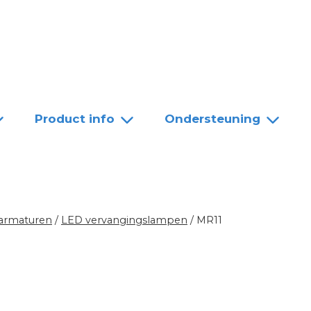
Team
Dealers
Contact
Product info
Ondersteuning
 armaturen
/
LED vervangingslampen
/
MR11