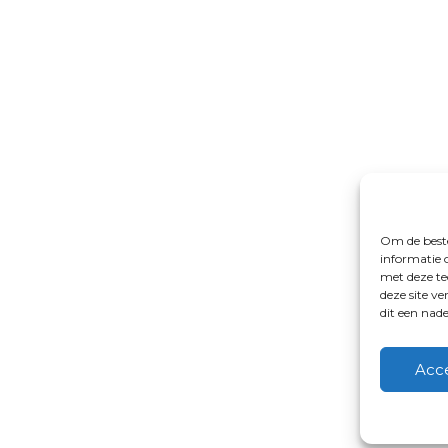
Om de beste
informatie 
met deze te
deze site v
dit een nad
Acc