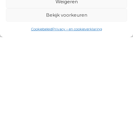
Weigeren
Bekijk voorkeuren
Cookiebeleid
Privacy – en cookieverklaring
Productgroepen
Antennes, Intercom, Audio en
Alarmsystemen
Electrisch en Hydraulisch aangedreven
systemen
Instrumenten, communicatie & monitoring
Kabels, aansluitmateriaal en accessoires
Lucht- en waterbehandeling,