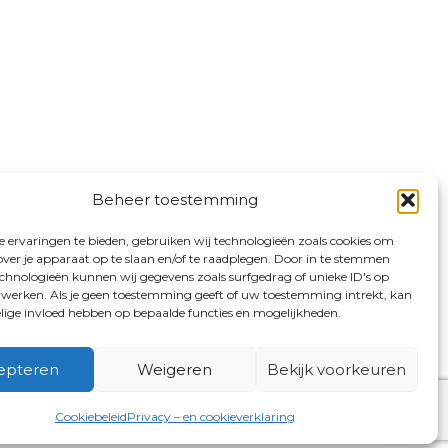
Beheer toestemming
 ervaringen te bieden, gebruiken wij technologieën zoals cookies om
over je apparaat op te slaan en/of te raadplegen. Door in te stemmen
chnologieën kunnen wij gegevens zoals surfgedrag of unieke ID's op
erwerken. Als je geen toestemming geeft of uw toestemming intrekt, kan
elige invloed hebben op bepaalde functies en mogelijkheden.
epteren
Weigeren
Bekijk voorkeuren
Cookiebeleid
Privacy – en cookieverklaring