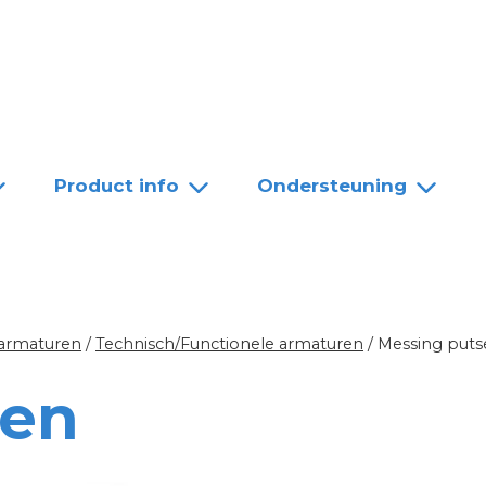
Team
Dealers
Contact
Product info
Ondersteuning
 armaturen
/
Technisch/Functionele armaturen
/
Messing puts
sen