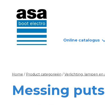
Doorgaan
Nieuws
Over ASA
naar
inhoud
Online catalogus
Home
/
Product categorieën
/
Verlichting, lampen en
Messing put