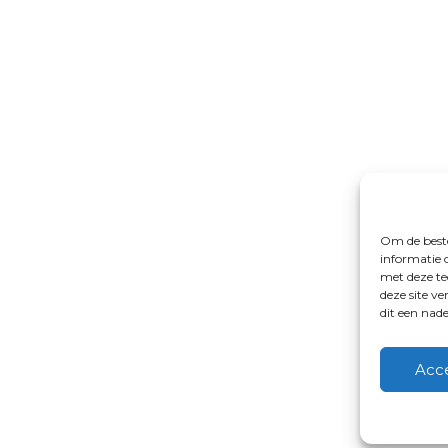
Om de beste
informatie 
met deze te
deze site v
dit een nad
Acc