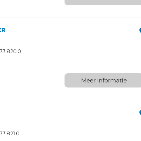
ER
73.820.0
Meer informatie
D
3.821.0