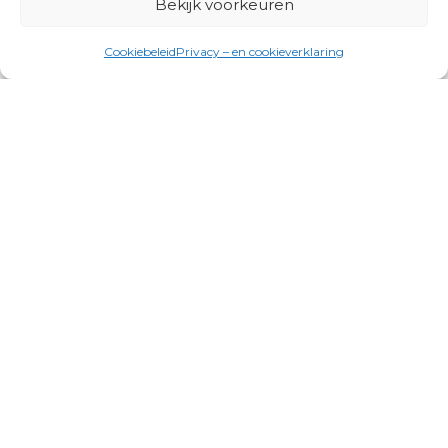
Bekijk voorkeuren
Cookiebeleid
Privacy – en cookieverklaring
Productgroepen
Antennes, Intercom, Audio en
Alarmsystemen
Electrisch en Hydraulisch aangedreven
systemen
Instrumenten, communicatie & monitoring
Kabels, aansluitmateriaal en accessoires
Lucht- en waterbehandeling,
(scheeps)installaties
Schakel- en stekkermaterialen