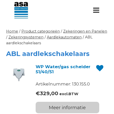
Doorgaan
naar
inhoud
Home
/
Product categorieën
/
Zekeringen en Panelen
/
Zekeringsystemen
/
Aardlekautomaten
/
ABL
aardlekschakelaars
ABL aardlekschakelaars
WP Water/gas scheider
51/40/51
Artikelnummer: 130.155.0
€
329,00
excl.BTW
Meer informatie