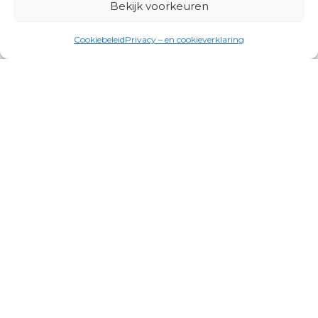
Bekijk voorkeuren
Cookiebeleid
Privacy – en cookieverklaring
Productgroepen
Antennes, Intercom, Audio en
Alarmsystemen
Electrisch en Hydraulisch aangedreven
systemen
Instrumenten, communicatie & monitoring
Kabels, aansluitmateriaal en accessoires
Lucht- en waterbehandeling,
(scheeps)installaties
Schakel- en stekkermaterialen