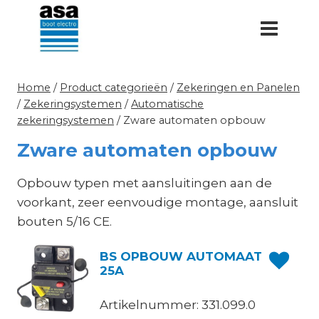
Doorgaan
naar
inhoud
Home
/
Product categorieën
/
Zekeringen en Panelen
/
Zekeringsystemen
/
Automatische
zekeringsystemen
/
Zware automaten opbouw
Zware automaten opbouw
Opbouw typen met aansluitingen aan de
voorkant, zeer eenvoudige montage, aansluit
bouten 5/16 CE.
BS OPBOUW AUTOMAAT
25A
Artikelnummer: 331.099.0