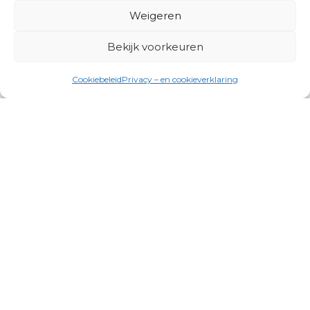
Weigeren
Bekijk voorkeuren
Cookiebeleid
Privacy – en cookieverklaring
Productgroepen
Antennes, Intercom, Audio en
Alarmsystemen
Electrisch en Hydraulisch aangedreven
systemen
Instrumenten, communicatie & monitoring
Kabels, aansluitmateriaal en accessoires
Lucht- en waterbehandeling,