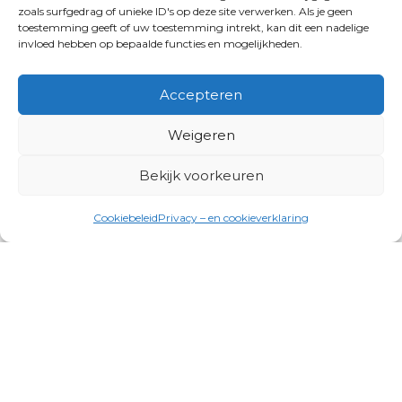
zoals surfgedrag of unieke ID's op deze site verwerken. Als je geen
toestemming geeft of uw toestemming intrekt, kan dit een nadelige
invloed hebben op bepaalde functies en mogelijkheden.
Accepteren
Weigeren
Bekijk voorkeuren
Cookiebeleid
Privacy – en cookieverklaring
Productgroepen
Antennes, Intercom, Audio en
Alarmsystemen
Electrisch en Hydraulisch aangedreven