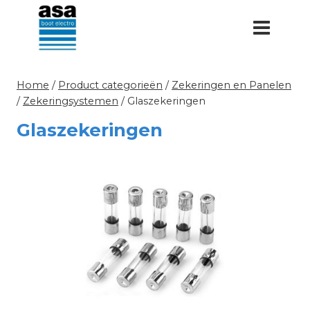
Doorgaan
naar
inhoud
Home
/
Product categorieën
/
Zekeringen en Panelen
/
Zekeringsystemen
/
Glaszekeringen
Glaszekeringen