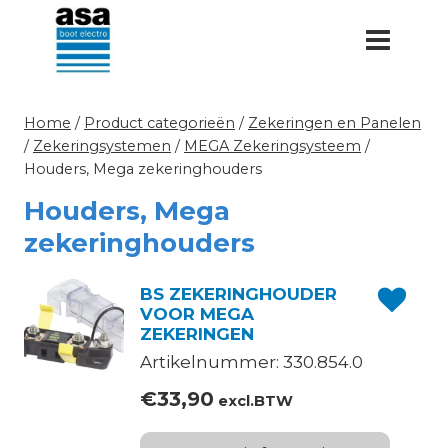
Doorgaan
naar
inhoud
Home
/
Product categorieën
/
Zekeringen en Panelen
/
Zekeringsystemen
/
MEGA Zekeringsysteem
/
Houders, Mega zekeringhouders
Houders, Mega
zekeringhouders
BS ZEKERINGHOUDER
VOOR MEGA
ZEKERINGEN
Artikelnummer: 330.854.0
€
33,90
excl.BTW