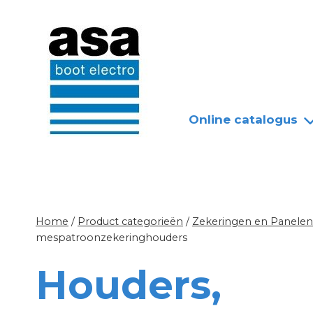
Doorgaan
Nieuws
Over ASA
naar
inhoud
Online catalogus
Home
/
Product categorieën
/
Zekeringen en Panelen
mespatroonzekeringhouders
Houders,