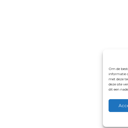
Om de beste
informatie 
met deze te
deze site v
dit een nad
Acc