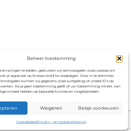
Beheer toestemming
 ervaringen te bieden, gebruiken wij technologieën zoals cookies om
over je apparaat op te slaan en/of te raadplegen. Door in te stemmen
chnologieën kunnen wij gegevens zoals surfgedrag of unieke ID's op
erwerken. Als je geen toestemming geeft of uw toestemming intrekt, kan
elige invloed hebben op bepaalde functies en mogelijkheden.
epteren
Weigeren
Bekijk voorkeuren
Cookiebeleid
Privacy – en cookieverklaring