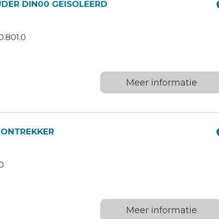
ER DIN00 GEISOLEERD
.801.0
Meer informatie
OONTREKKER
0
Meer informatie