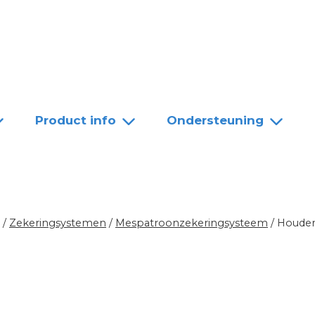
Team
Dealers
Contact
Product info
Ondersteuning
/
Zekeringsystemen
/
Mespatroonzekeringsysteem
/
Houder